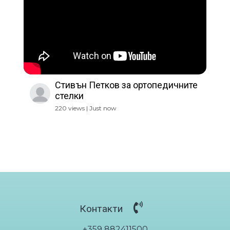
Стивън Петков за ортопедичните
стелки
220 views | Just now
Контакти
+359 882411500