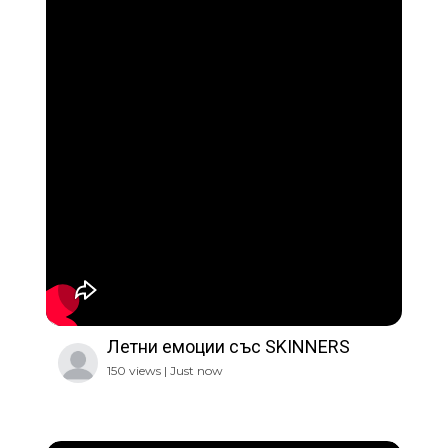
Летни емоции със SKINNERS
150 views | Just now