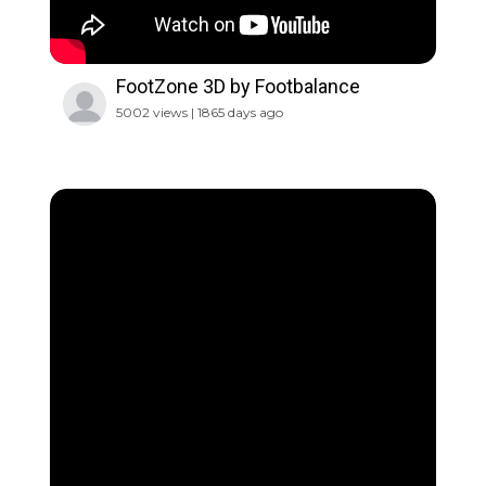
FootZone 3D by Footbalance
5002 views | 1865 days ago