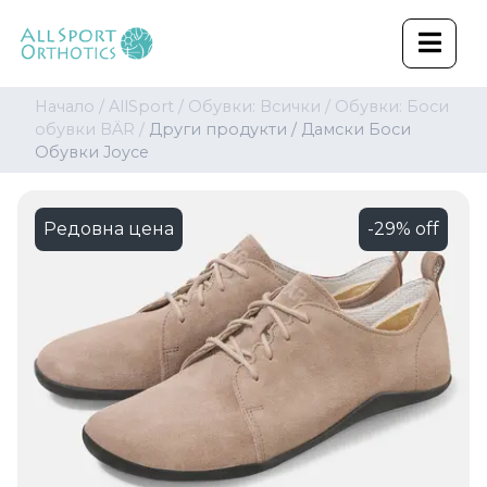
Начало /
AllSport /
Обувки: Всички /
Обувки: Боси
обувки BÄR /
Други продукти /
Дамски Боси
Обувки Joyce
Редовна цена
-29% off