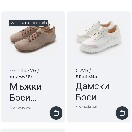
Финална разпродажба
€147.76
/
€275
/
389
лв537.85
лв288.99
Дамски
Мъжки
Боси
Боси
Обувки
Обувки
No reviews
No reviews
Quinn
Jacob