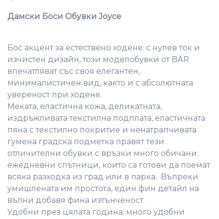
Дамски Боси Обувки Joyce
Бос акцент за естествено ходене: с нулев ток и
изчистен дизайн, този моделобувки от BÄR
впечатляват със своя елегантен,
минималистичен вид, както и с абсолютната
увереност при ходене.
Меката, еластична кожа, деликатната,
издръжливата текстилна подплата, еластичната
пяна с текстилно покритие и ненатрапчивата
гумена градска подметка правят тези
отличителни обувки с връзки много обичани
ежедневни спътници, които са готови да поемат
всяка разходка из град или в парка. Въпреки
умишлената им простота, един фин детайл на
вълни добавя фина изтънченост.
Удобни през цялата година: много удобни