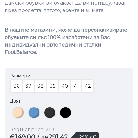
дамски обувки ви очакват да ви придружават
през пролетта, лятото, есента и зимата.
В нашите магазини, може да персонализирате
обувките си със 100% изработени за Вас
индивидуални ортопедични стелки
FootBalance.
Размери
36
37
38
39
40
41
42
Цвят
Regular price:
210
€149.00
/ лв291.42
-29% off