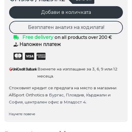
Добави в количката
Безплатен анализ на ходилата!
Free delivery
on all products over 200 €
Наложен платеж
Вземете на изплащане за 3, 6, 9 или 12
месеца.
Стоковият кредит се предлага на място в магазини
AllSport Orthotics в
Бургас
,
Пловдив
,
Кърджали
и
София, централен офис в Младост 4.
Научете повече