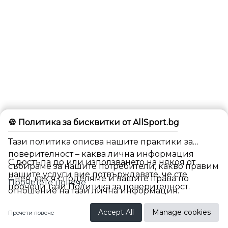
🍪 Политика за бисквитки от AllSport.bg
Тази политика описва нашите практики за
поверителност – каква лична информация
С достъпа до или използването на някоя от
събираме за нашите потребители, какво правим
нашите услуги вие потвърждавате, че сте
с нея, как я споделяме и вашите права по
Прочетете повече
прочели тази Политика за поверителност.
отношение на тази лична информация.
BG
Accept All
Manage cookies
Прочети повече