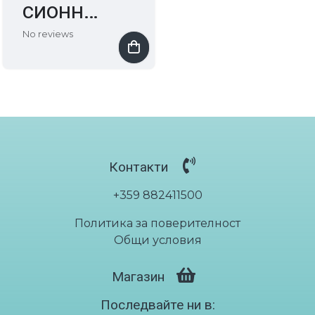
сионни
¾
No reviews
чорапи
до -
Компресионни чорапогащи за бременни - Juzo Inspirat
Juzo
€125.00
/ лв244.48
Inspirati
on
Контакти
+359 882411500
Политика за поверителност
Общи условия
Магазин
Последвайте ни в: