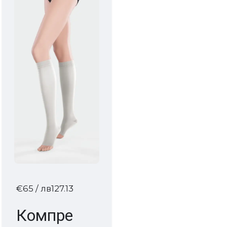
€65
/ лв127.13
Компре