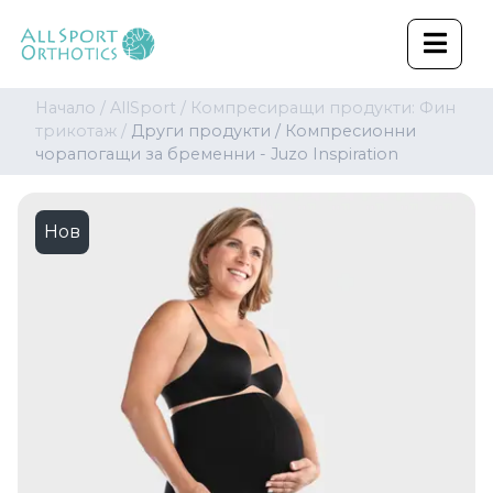
Начало /
AllSport /
Компресиращи продукти: Фин
трикотаж /
Други продукти /
Компресионни
чорапогащи за бременни - Juzo Inspiration
Нов