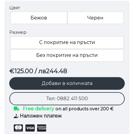
Цвят
Бежов
Черен
Размер
С покритие на пръсти
Без покритие на пръсти
€125.00
/ лв244.48
Добави в количката
Тел: 0882 411 500
Free delivery
on all products over 200 €
Наложен платеж