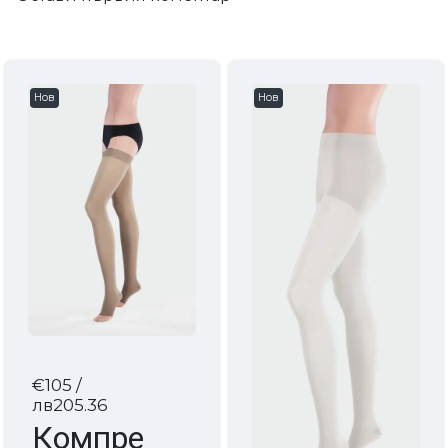
Нов
Нов
€105
/
лв205.36
Компре