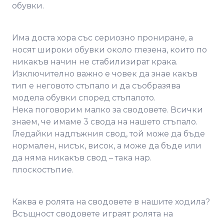
обувки.
Има доста хора със сериозно прониране, а
носят широки обувки около глезена, които по
никакъв начин не стабилизират крака.
Изключително важно е човек да знае какъв
тип е неговото стъпало и да съобразява
модела обувки според стъпалото.
Нека поговорим малко за сводовете. Всички
знаем, че имаме 3 свода на нашето стъпало.
Гледайки надлъжния свод, той може да бъде
нормален, нисък, висок, а може да бъде или
да няма никакъв свод – така нар.
плоскостъпие.
Каква е ролята на сводовете в нашите ходила?
Всъщност сводовете играят ролята на