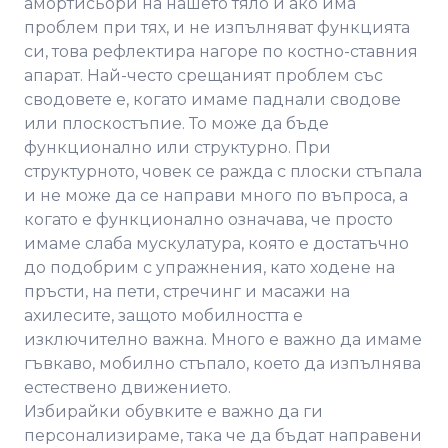
амортисьори на нашето тяло и ако има
проблем при тях, и не изпълняват функцията
си, това рефлектира нагоре по костно-ставния
апарат. Най-често срещаният проблем със
сводовете е, когато имаме паднали сводове
или плоскостъпие. То може да бъде
функционално или структурно. При
структурното, човек се ражда с плоски стъпала
и не може да се направи много по въпроса, а
когато е функционално означава, че просто
имаме слаба мускулатура, която е достатъчно
до подобрим с упражнения, като ходене на
пръсти, на пети, стречинг и масажи на
ахилесите, защото мобилността е
изключително важна. Много е важно да имаме
гъвкаво, мобилно стъпало, което да изпълнява
естествено движението.
Избирайки обувките е важно да ги
персонализираме, така че да бъдат направени