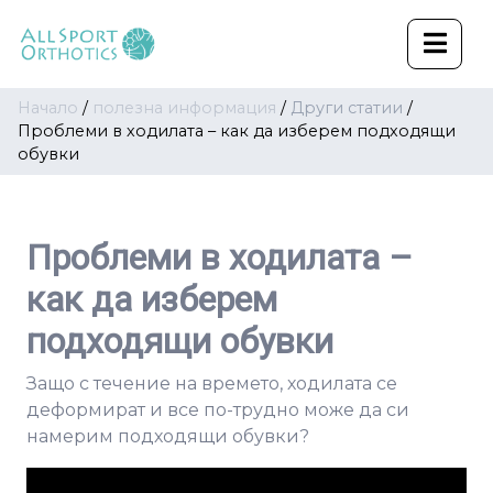
Начало
/
полезна информация
/
Други статии
/
Проблеми в ходилата – как дa изберем подходящи
обувки
Проблеми в ходилата –
как дa изберем
подходящи обувки
Защо с течение на времето, ходилата се
деформират и все по-трудно може да си
намерим подходящи обувки?