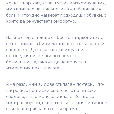
крака, т.нар. халукс валгус, има изкривявания,
има впиване на ноктите, има удебелявания,
болки и трудно намират подходящи обувки, с
които да се чувстват комфортно.
Важно е, още докато са бременни, жените да
се погрижат за биомеханиката на стъпалото и
сводовете. Да носят индивидуални,
ортопедични стелки по време на
бременността, така че да не допуснат
изменения по стъпалата.
Има различни видове стъпала – по-тесни, по-
широки, с по-ниски сводове, с по-високи
сводове, т. нар. конско стъпало. Когато се
избират обувки, всички тези различни типове
стъпалата трябва да се съобразят с