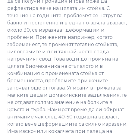
да се получи пронация и това може да
рефлектира вече на цялата им стойка. С
течение на годините, проблемът се натрупва
бавно и постепенно и в една по-зряла възраст,
около 30, се изразяват деформации и
проблеми. При жените например, когато
забременеят, те променят тотално стойката,
килограмите и при тях най-често спада
напречният свод. Това води до промяна на
цялата биомеханика на стъпалото и в
комбинация с променената стойка от
бременността, проблемите при жените
започват още от тогава. Улисани в грижата за
малките деца и домакинските задължения, те
не отдават голямо значение на болките в
кръста и гърба. Намират време да си обърнат
внимание чак след 40-50 годишна възраст,
когато вече деформациите са силно изразени.
Има изскочили кокалчета при палеца на