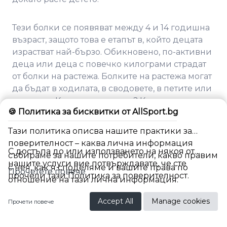
Тези болки се появяват между 4 и 14 годишна
възраст, защото това е етапът в, който децата
израстват най-бързо. Обикновено, по-активни
деца или деца с повечко килограми страдат
от болки на растежа. Болките на растежа могат
да бъдат в ходилата, в сводовете, в петите или
коленете. Как се случва това? Когато
🍪 Политика за бисквитки от AllSport.bg
проблемите, болките са в стъпалата и петите,
говорим за неразвити сводове на стъпалото
Тази политика описва нашите практики за
или хиперпронация. Всички деца се раждат с
поверителност – каква лична информация
плоскостъпие, с пухкави, нежни крачета, до 7-
С достъпа до или използването на някоя от
събираме за нашите потребители, какво правим
8 годишна възраст, те трябва да оформят
нашите услуги вие потвърждавате, че сте
с нея, как я споделяме и вашите права по
Прочетете повече
сводове по ходилата. Не винаги обаче това се
прочели тази Политика за поверителност.
отношение на тази лична информация.
случва, дали заради по-слаба мускулатура,
BG
дали заради неправилна паразитна стойка,
Accept All
Manage cookies
Прочети повече
дали заради неподходящи обувки.