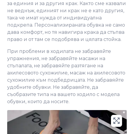
за единия и за другия крак. Както сме казвали
не веднъж, единият ни крак не е като другия,
така че имат нужда от индивидуална
подкрепа. Персонализираната обувка не само
дава комфорт, но тя навигира крака да стъпва
право и от там се подобрява и цялата стойка.
При проблеми в ходилата не забравяйте
упражнения, не забравяйте масажи на
стъпалата, не забравяйте разтягане на
ахилесовото сухожилие, масаж на ахилесовото
сухожилие към подбедрицата. Не забравяйте
удобните обувки. Не забравяйте, да
съобразите типа на вашето ходило с модела
обувки, които да носите.