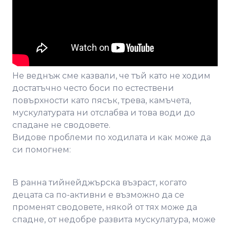
Не веднъж сме казвали, че тъй като не ходим
достатъчно често боси по естествени
повърхности като пясък, трева, камъчета,
мускулатурата ни отслабва и това води до
спадане не сводовете.
Видове проблеми по ходилата и как може да
си помогнем:
В ранна тийнейджърска възраст, когато
децата са по-активни е възможно да се
променят сводовете, някой от тях може да
спадне, от недобре развита мускулатура, може