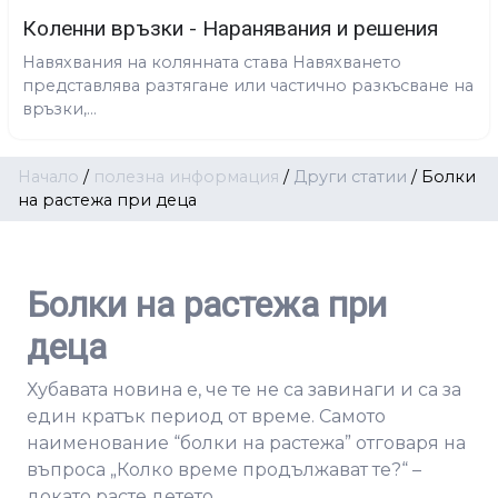
Коленни връзки - Наранявания и решения
Навяхвания на колянната става Навяхването
представлява разтягане или частично разкъсване на
връзки,...
Начало
/
полезна информация
/
Други статии
/
Болки
на растежа при деца
Болки на растежа при
деца
Хубавата новина е, че те не са завинаги и са за
един кратък период от време. Самото
наименование “болки на растежа” отговаря на
въпроса „Колко време продължават те?“ –
докато расте детето.