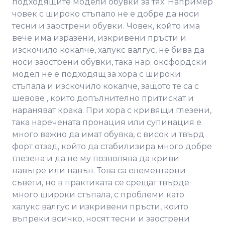
подходящите модели обувки за тях. Например
човек с широко стъпало не е добре да носи
тесни и заострени обувки. Човек, който има
вече има изразени, изкривени пръсти и
изскочило кокалче, халукс валгус, не бива да
носи заострени обувки, така нар. оксфордски
модел не е подходящ за хора с широки
стъпала и изскочило кокалче, защото те са с
шевове , които допълнително притискат и
нараняват крака. При хора с кривящи глезени,
така наречената пронация или супинация е
много важно да имат обувка, с висок и твърд
форт отзад, който да стабилизира много добре
глезена и да не му позволява да криви
навътре или навън. Това са елементарни
съвети, но в практиката се срещат твърде
много широки стъпала, с проблеми като
халукс валгус и изкривени пръсти, които
въпреки всичко, носят тесни и заострени