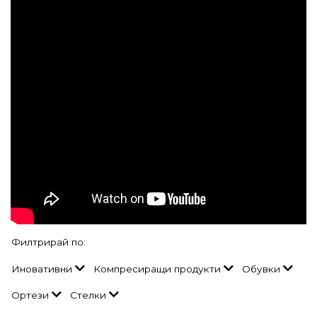
Филтрирай по:
Иновативни
Компресиращи продукти
Обувки
Ортези
Стелки