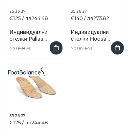
35
36
37
35
36
37
€125
/ лв244.48
€140
/ лв273.82
Индивидуални
Индивидуални
стелки Pallas
стелки Hoosa
зимни
дишащи
No reviews
No reviews
35
36
37
€125
/ лв244.48