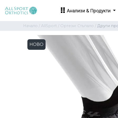
Анализи & Продукти
Начало /
AllSport /
Ортези: Стъпало /
Други про
НОВО