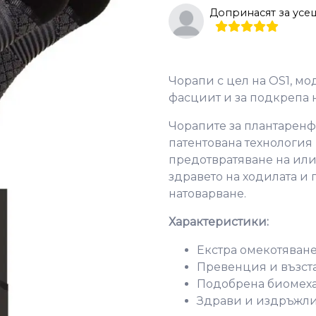
Допринасят за усещ
Чорапи с цел на OS1, мо
фасциит и за подкрепа 
Чорапите за плантаренф
патентована технология F
предотвратяване на или
здравето на ходилата и
натоварване.
Характеристики:
Екстра омекотяван
Превенция и възст
Подобрена биомех
Здрави и издръжли