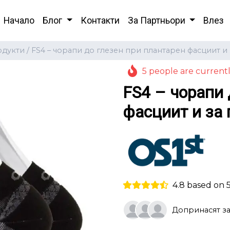
Начало
Блог
Контакти
За Партньори
Влез
дукти /
FS4 – чорапи до глезен при плантарен фасциит и
5 people are currentl
FS4 – чорапи 
фасциит и за 
4.8 based on 
Допринасят за