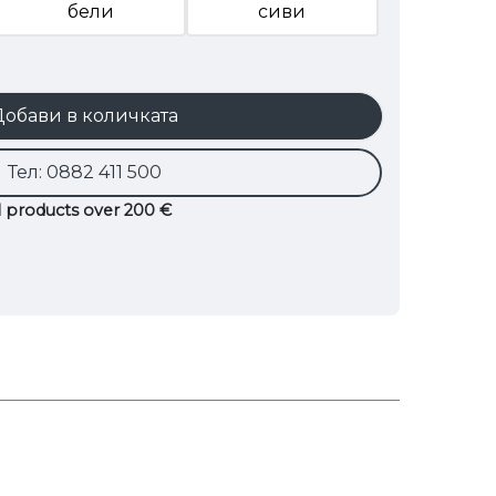
бели
сиви
Добави в количката
Тел: 0882 411 500
l products over 200 €