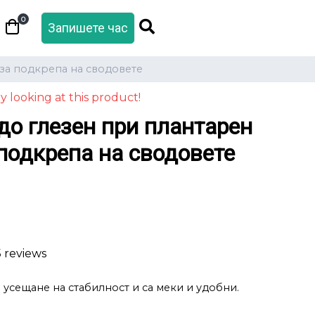
0
Запишете час
 за подкрепа на сводовете
y looking at this product!
до глезен при плантарен
подкрепа на сводовете
5 reviews
 усещане на стабилност и са меки и удобни.