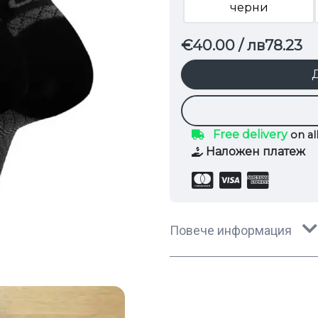
черни
€40.00
/ лв78.23
Free delivery
on al
Наложен платеж
Повече информация