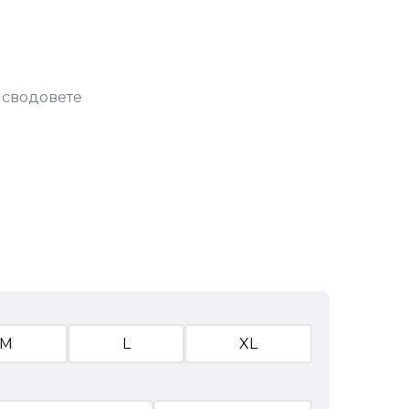
 сводовете
M
L
XL