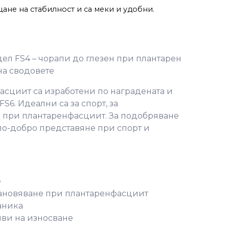
ане на стабилност и са меки и удобни.
дел FS4 – чорапи до глезен при плантарен
на сводовете
асциит са изработени по наградената и
S6. Идеални са за спорт, за
 при плантаренфасциит. За подобряване
 по-добро представяне при спорт и
е
ановяване при плантаренфасциит
аника
ви на износване