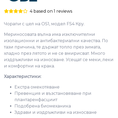
4 based on 1 reviews
Чорапи с цел на OS1, модел FS4 Кру.
Мериносовата вълна има изключителни
изолационни и антибактериални качества. По
тази причина, те държат топло през зимата,
хладно през лятото и не се вмирисват. Много
издръжливи на износване. Усещат се меки, леки
и комфортни на крака.
Характеристики:
Екстра омекотяване
Превенция и възстановяване при
плантаренфасциит
Подобрена биомеханика
Здрави и издръжливи на износване