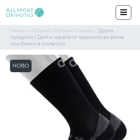
Начало /
AllSport /
Ортези: Стъпало /
Други
продукти /
Дълги чорапи от мериносова вълна
при болки в стъпалото
НОВО