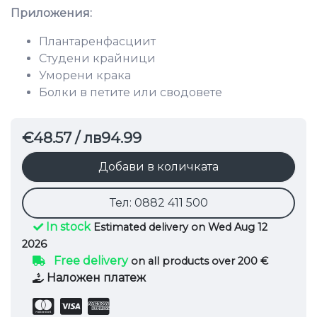
Приложения:
Плантаренфасциит
Студени крайници
Уморени крака
Болки в петите или сводовете
€48.57
/ лв94.99
Добави в количката
Тел: 0882 411 500
In stock
Estimated delivery on Wed Aug 12
2026
Free delivery
on all products over 200 €
Наложен платеж