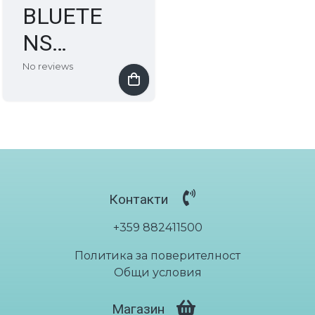
BLUETE
NS
Електро
No reviews
ди тип
"СЪРФ"
Пакет 2 в 1 електроди за коремни мускули
€30.68
/ лв60.00
Контакти
+359 882411500
Политика за поверителност
Общи условия
Магазин