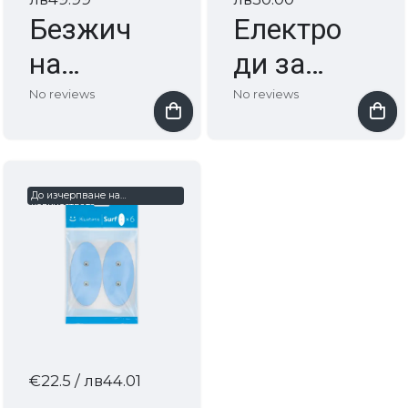
Безжич
Електро
на
ди за
пристав
BLUETE
No reviews
No reviews
ка за
NS
BLUETE
устройс
NS
тво тип
До изчерпване на
количествата
устройс
"ПЕПЕР
тво
УДА"
€22.5
/ лв44.01