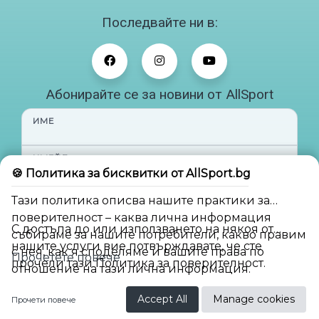
Последвайте ни в:
Абонирайте се за новини от AllSport
ИМЕ
ИМЕЙЛ
🍪 Политика за бисквитки от AllSport.bg
Тази политика описва нашите практики за
Абонирай ме
поверителност – каква лична информация
С достъпа до или използването на някоя от
събираме за нашите потребители, какво правим
нашите услуги вие потвърждавате, че сте
с нея, как я споделяме и вашите права по
Прочетете повече
прочели тази Политика за поверителност.
отношение на тази лична информация.
BG
Accept All
Manage cookies
Прочети повече
2026. Built with
Builderly - Powered by AI.