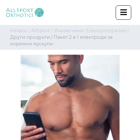
Начало /
AllSport /
Иновативни: Електротерапия /
Други продукти /
Пакет 2 в 1 електроди за
коремни мускули