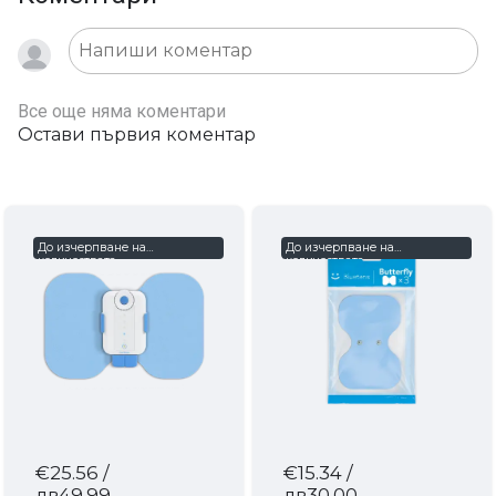
Все още няма коментари
Остави първия коментар
До изчерпване на
До изчерпване на
количествата
количествата
€25.56
/
€15.34
/
лв49.99
лв30.00