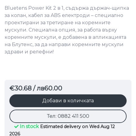
Bluetens Power Kit 2 в 1, съдържа държач-щипка
за колан, кабел за ABS електроди – специално
проектирани за третиране на коремните
мускули. Специална опция, за работа върху
коремните мускули, е добавена в апликацията
на Блутенс, за да направи коремните мускули
здрави и релефни!
€30.68
/ лв60.00
Добави в количката
Тел: 0882 411 500
In stock
Estimated delivery on Wed Aug 12
2026