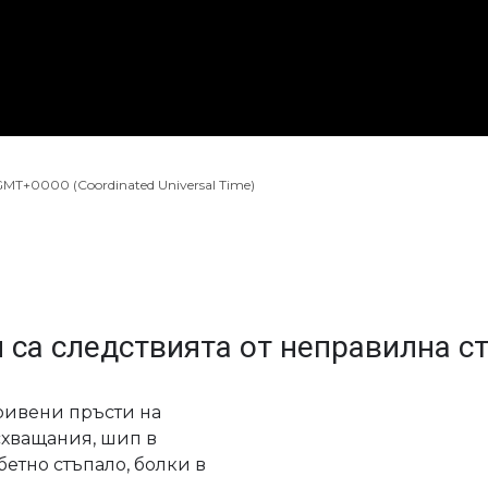
 GMT+0000 (Coordinated Universal Time)
 са следствията от неправилна с
кривени пръсти на
 схващания, шип в
бетно стъпало, болки в