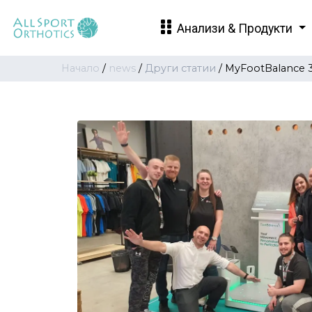
Анализи & Продукти
Начало
/
news
/
Други статии
/
MyFootBalance 3