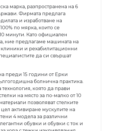
ка марка, разпространена на 6
ържави. Фирмата предлага
одилата и изработване на
00% по мярка, които се
 10 минути. Като официален
а, ние предлагаме машината на
и, клиники и рехабилитационни
 специалистите да си свършат
а преди 15 години от Ерки
дългогодишна болнична практика.
 технология, която да прави
стелки на място за по-малко от 10
материали позволяват стелките
 цел активиране мускулите на
отени 4 модела за различни
елегантни обувки и обувки с ток и
а хора с тежки изкривявания,