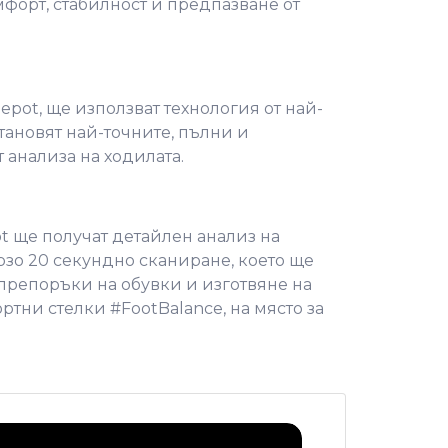
мфорт, стабилност и предпазване от
Depot, ще използват технология от най-
тановят най-точните, пълни и
 анализа на ходилата.
t ще получат детайлен анализ на
рзо 20 секундно сканиране, което ще
препоръки на обувки и изготвяне на
тни стелки #FootBalance, на място за