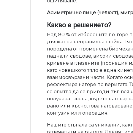
ошипяване.
Асиметрично лице (челюст), мигр
Какво е решението?
Над 80 % от изброените по-горе п
дължат на неправилна стойка. Тя
породена от променена биомехани
паднали сводове, високи сводове
кривене в глезените (пронация и
като човешкото тяло е една кинет
взаимосвързани части. Когато осно
рефлектира нагоре по веригата. Т
се опитва да се пригоди във всяка
получават звена, където натовар
рано или късно, това натоварване
контузия или операция.
Нашите стъпала са уникални, как
отпечатъци на ръцете. Левият крак