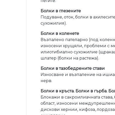
петите.
Болки в глезените
Подуване, оток, болки в ахилесит
сухожилия).
Болки в коленете
Възпалено пателарно (под коленн
износени хрущяли, проблеми с м
илиотибиално сухожилие (щракащ
шлатер (болки на растежа).
Болки в тазобедрените стави
Износване и възпаление на ишиа
нерв.
Болки в кръста. Болки в гърба. Б
Блокажи в сакроилиачната става,
област, износени междупрешленн
дискови хернии, кифоза, лордоза,