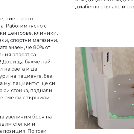
диабетно стъпало и с
e, ние строго
а. Работим тясно с
и центрове, клиники,
ки, спортни магазини.
ата знаем, че 80% от
вния апарат са
 Дори да бяхме най-
 на света и да
ри на пациента, без
 му, пациентът ще си
а си стойка, паднали
е не сме си свършили
да увеличим броя на
авим стелки и
а позиция. По този