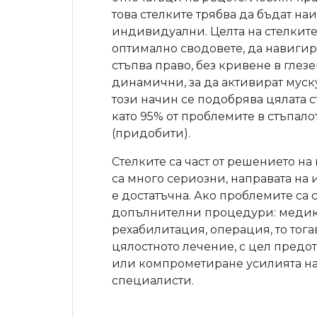
това стелките трябва да бъдат на
индивидуални. Целта на стелките
оптимално сводовете, да навигира
стъпва право, без кривене в глезе
динамични, за да активират муску
този начин се подобрява цялата ст
като 95% от проблемите в стъпал
(придобити).
Стелките са част от решението на
са много сериозни, направата на
е достатъчна. Ако проблемите са 
допълнителни процедури: медик
рехабилитация, операция, то тогав
цялостното лечение, с цел предо
или компрометиране усилията н
специалисти.