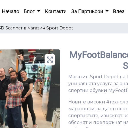
Начало
Блог
Контакти
За Партньори
Влез
D Scanner в магазин Sport Depot
MyFootBalanc
S
Магазин Sport Depot на 
уникалната услуга за ан
спортни обувки MyFootB
Новите високи #техноло
маратонки, за да отгов
спортистите, изискват 
обяснят и препоръчат на