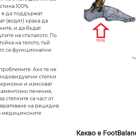
истина 100%
 е да поддържат
т (водят) крака да
ните, и да бъдат
лите на стъпалото. По
ойка на тялото, тъй
ото са функционални
 проблемите. Ако те не
 индивидуални стелки
сериозни и изискват
аментозно лечение,
а стелките са част от
твратяване на рецидив
а медицинските
Какво е FootBalan