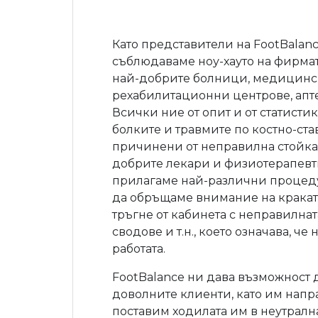
Като представители на FootBalanc
съблюдаваме ноу-хауто на фирмат
най-добрите болници, медицинск
рехабилитационни центрове, апте
Всички ние от опит и от статистик
болките и травмите по костно-ста
причинени от неправилна стойка!
добрите лекари и физиотерапевти
прилагаме най-различни процеду
да обръщаме внимание на краката
тръгне от кабинета с неправилнат
сводове и т.н., което означава, ч
работата.
FootBalance ни дава възможност 
доволните клиенти, като им напр
поставим ходилата им в неутралн