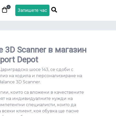
0
Запишете час
e 3D Scanner в магазин
port Depot
Цариградско шосе 143, се сдоби с
ализ на ходила и персонализиране на
alance 3D Scanner.
гии, които са вложени в качествените
орят на индивидуалните нужди на
компетентни специалисти, които да
 всеки клиент, коя обувка ще пасне