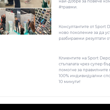
най-добре за повече ко
#травми.
Консултантите от Sport 
ново поколение за да ус
разбираеми резултати от
Клиентите на Sport Depo
стъпалата чрез супер бъ
помогне за правилните 
100% индивидуални спор
10 минути!