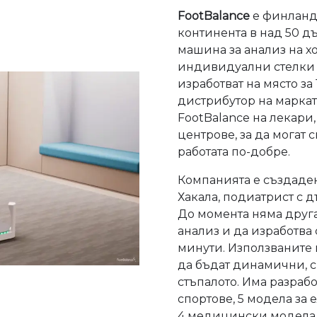
FootBalance
е финландс
континента в над 50 д
машина за анализ на х
индивидуални стелки 1
изработват на място за
дистрибутор на маркат
FootBalance на лекар
центрове, за да могат
работата по-добре.
Компанията е създаден
Хакала, подиатрист с 
До момента няма друга
анализ и да изработва 
минути. Използваните 
да бъдат динамични, с
стъпалото. Има разраб
спортове, 5 модела за 
4 медицински модела з