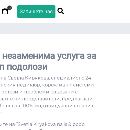
0
Запишете час
– незаменима услуга за
п подолози
ина Светла Кирякова, специалист с 24
нския педикюр, корективни системи
 ортези и проблеми свързани с
-новите ни представители, предлагащи
аботка на 100% индивидуални стелки с
.
 на ‘’Svetla Kiryakova nails & podo