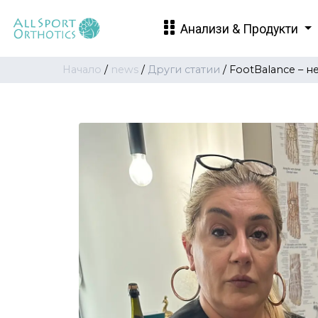
Анализи & Продукти
Начало
/
news
/
Други статии
/
FootBalance – н