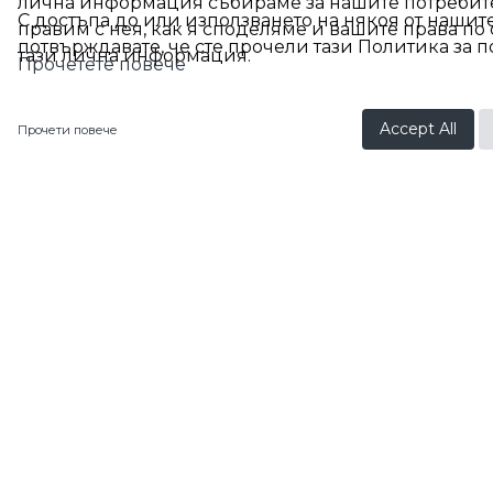
лична информация събираме за нашите потребите
С достъпа до или използването на някоя от нашит
правим с нея, как я споделяме и вашите права по
потвърждавате, че сте прочели тази Политика за п
тази лична информация.
Прочетете повече
Accept All
Прочети повече