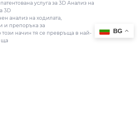
патентована услуга за 3D Анализ на
а 3D
ен анализ на ходилата,
и и препоръка за
BG
 този начин тя се превръща в най-
яща
logy отличават всяка година най-
иновации
орта– нещо като Оскарите за Спортни
ание
 но и потвърждение на нашата
 здравето
всеки, благодарение на уникалната ни
та статия тук: https://lnkd.in/dCcBMwyH
e STA Group !
lance #Healthtech #3Dscanning