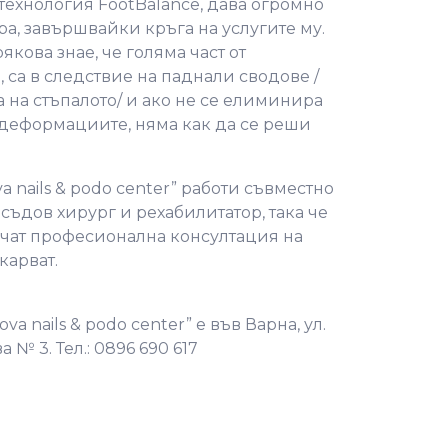
 технология FootBalance, дава огромно
а, завършвайки кръга на услугите му.
якова знае, че голяма част от
 са в следствие на паднали сводове /
на стъпалото/ и ако не се елиминира
 деформациите, няма как да се реши
va nails & podo center” работи съвместно
 съдов хирург и рехабилитатор, така че
учат професионална консултация на
карват.
ova nails & podo center” е във Варна, ул.
№ 3. Тел.: 0896 690 617