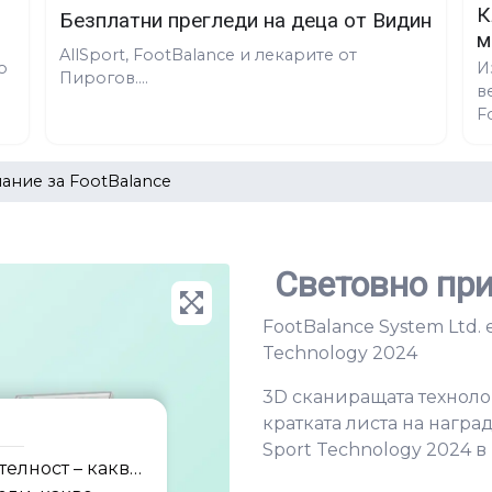
К
Безплатни прегледи на деца от Видин
м
AllSport, FootBalance и лекарите от
о
И
Пирогов....
в
F
ание за FootBalance
Световно при
FootBalance System Ltd. 
Technology 2024
3D сканиращата технолог
кратката листа на награ
Sport Technology 2024 в
елност – каква