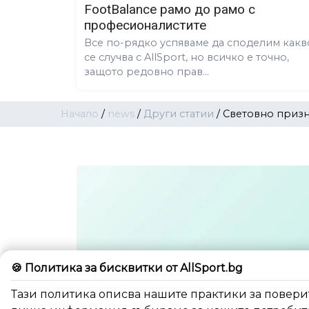
FootBalance рамо до рамо с
професионалистите
Все по-рядко успяваме да споделим какв
се случва с AllSport, но всичко е точно,
защото редовно прав...
Начало
/
news
/
Други статии
/
Световно призн
🍪 Политика за бисквитки от AllSport.bg
Тази политика описва нашите практики за поверит