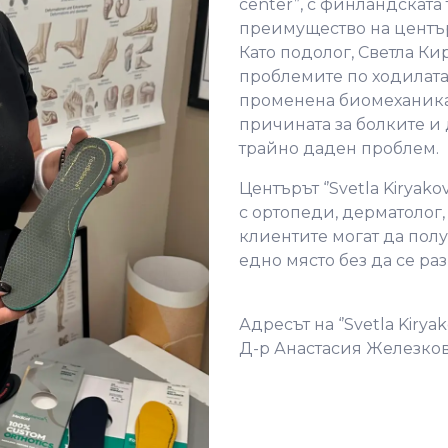
center”, с финландската
преимущество на център
Като подолог, Светла Кир
проблемите по ходилата,
променена биомеханика 
причината за болките и
трайно даден проблем.
Центърът ‘’Svetla Kiryako
с ортопеди, дерматолог,
клиентите могат да пол
едно място без да се раз
Адресът на ‘’Svetla Kiryak
Д-р Анастасия Железкова 