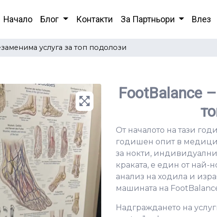
Начало
Блог
Контакти
За Партньори
Влез
езаменима услуга за топ подолози
FootBalance 
то
От началото на тази год
годишен опит в медици
за нокти, индивидуални
краката, е един от най
анализ на ходила и изр
машината на FootBalance
Надграждането на услугите