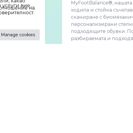
ли, какво
MyFootBalance®, нашата 
е услуги вие
 отношение на
ходила и стойка съчетав
оверителност.
сканиране с биомеханич
персонализирани стелк
подходящите обувки. По
Manage cookies
разбираемата и подход
такава услуга на пазара.
Наградите Sports Techno
добрите технологични 
в света свързани със сп
Технологии. Това призн
не е само огромна чест,
отдаденост да направим
на краката достъпно за 
технология.
Можете да прочетете цяла
Благодарим за честта Th
#FootBalance #MyFootBa