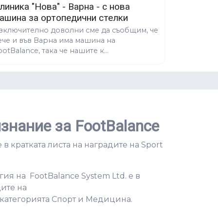
линика "Нова" - Варна - с нова
ашина за ортопедични стелки
зключително доволни сме да съобщим, че
ече и във Варна има машина на
ootBalance, така че нашите к...
знание за FootBalance
е в кратката листа на наградите на Sport
ия на FootBalance System Ltd. е в
дите на
 категорията Спорт и Медицина.