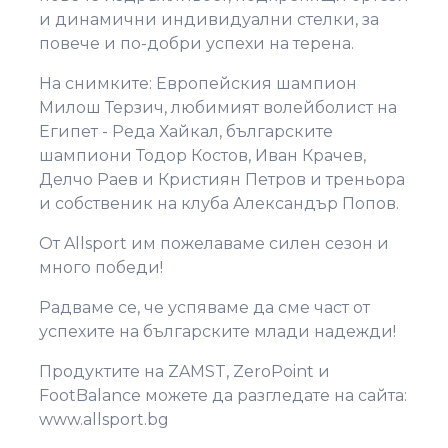
и динамични индивидуални стелки, за
повече и по-добри успехи на терена.
На снимките: Европейския шампион
Милош Терзич, любимият волейболист на
Египет - Реда Хайкал, българските
шампиони Тодор Костов, Иван Крачев,
Делчо Раев и Кристиян Петров и треньора
и собственик на клуба Александър Попов.
От Allsport им пожелаваме силен сезон и
много победи!
Радваме се, че успяваме да сме част от
успехите на българските млади надежди!
Продуктите на ZAMST, ZeroPoint и
FootBalance можете да разгледате на сайта:
www.allsport.bg