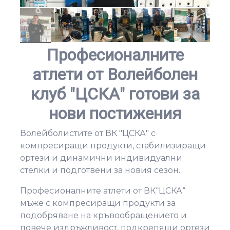
Професионалните
атлети от Волейболен
клуб "ЦСКА" готови за
нови постижения
Волейболистите от ВК "ЦСКА" с
компресиращи продукти, стабилизиращи
ортези и динамични индивидуални
стелки и подготвени за новия сезон.
Професионалните атлети от ВК“ЦСКА“
мъже с компресиращи продукти за
подобряване на кръвообращението и
повече издръжливост, подкрепящи ортези