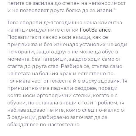
петите се засилва до степен на непоносимост
и не позволяват друга болка да се изяви.“
Това сподели дългогодишна наша клиентка
на индивидуалните стелки
FootBalance
.
Поразпитах я какво носи вкъщи, как се
придвижва и без изненада установих, че ходи
по чорапи, защото друго не може да обуе в
момента, без патерици, защото ходи само от
стаята до друга стая. Разбира се, стъпва само
на петата на болния крак и естествено по-
голямата част от тежестта й е върху здравия. Тя
принципно има паднали сводове, поради
което носи ортопедични стелки, когато е с
обувки, но останала вкъщи с този проблем, тя
набива здраво петите, които след по-малко от
3 седмици, разбираемо започват да се
обаждат все по-настоятелно.