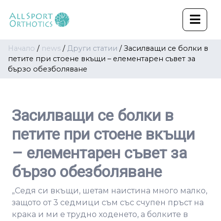
Начало
/
news
/
Други статии
/
Засилващи се болки в
петите при стоене вкъщи – елементарен съвет за
бързо обезболяване
Засилващи се болки в
петите при стоене вкъщи
– елементарен съвет за
бързо обезболяване
„Седя си вкъщи, шетам наистина много малко,
защото от 3 седмици съм със счупен пръст на
крака и ми е трудно ходенето, а болките в