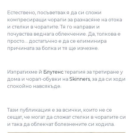
Естествено, посъветвах я да си сложи
компресиращи чорапи за разнасяне на отока
и стелки в чорапите. Тя го направи и
почувства веднага облекчение. Да, толкова е
просто… достатъчно е да се елиминира
причината за болка и тя ще изчезне.
Изпратихме й
Блутенс
терапия за третиране у
дома и чорап-обувки на
Skinners
, за да си ходи
спокойно навсякъде.
Тази публикация е за всички, които не се
сещат, че могат да сложат стелки в чорапите си
и така да облекчат болезнените си ходила.