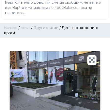
Изключително доволни сме да съобщим, че вече и
във Варна има машина на FootBalance, така че
нашите к...
Начало
/
news
/
Други статии
/
Ден на отворените
врати