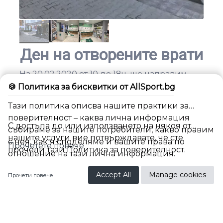
Ден на отворените врати
На 20.02.2020 от 10 до 18ч, ще направим
ден на отворените врати в новия ни
🍪 Политика за бисквитки от AllSport.bg
шоурум на бул. Черни връх 170 в София.
Тази политика описва нашите практики за
поверителност – каква лична информация
Освен новата локация, ще представим
С достъпа до или използването на някоя от
събираме за нашите потребители, какво правим
новостите, с които доразвиваме нашите
нашите услуги вие потвърждавате, че сте
с нея, как я споделяме и вашите права по
услуги. А именно:
Прочетете повече
прочели тази Политика за поверителност.
отношение на тази лична информация.
- Новият софтуер на FootBalance
BG
Accept All
Manage cookies
Прочети повече
- Подробен дигитален Гейт анализ основан
на естествено движение навън и при
реален спорт… не на пътека и камера